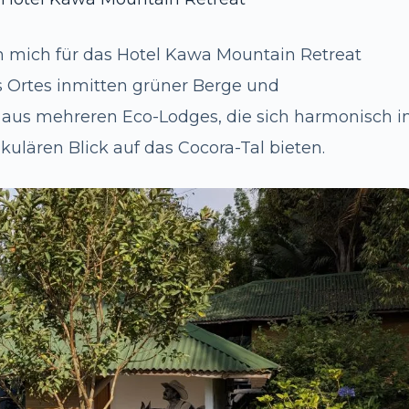
ch mich für das Hotel Kawa Mountain Retreat
s Ortes inmitten grüner Berge und
t aus mehreren Eco-Lodges, die sich harmonisch i
ulären Blick auf das Cocora-Tal bieten.