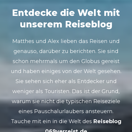
Entdecke die Welt mit
unserem Reiseblog
Matthes und Alex lieben das Reisen und
genauso, darüber zu berichten. Sie sind
schon mehrmals um den Globus gereist
und haben einiges von der Welt gesehen.
Sie sehen sich eher als Entdecker und
weniger als Touristen. Das ist der Grund,
warum sie nicht die typischen Reiseziele
eines Pauschalurlaubers ansteuern.
Tauche mit ein in die Welt des
Reiseblog
069verreist.de