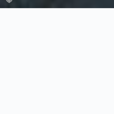
Die WELT MIT ALLEN SINNEN ENTDECKEN
Beliebte Beiträge
Wüstenlandschaften
Namibia
Nationalparks