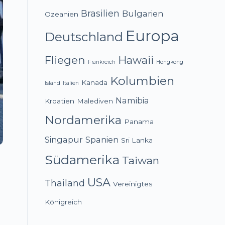
Brasilien
Bulgarien
Ozeanien
Europa
Deutschland
Fliegen
Hawaii
Frankreich
Hongkong
Kolumbien
Kanada
Island
Italien
Namibia
Kroatien
Malediven
Nordamerika
Panama
Singapur
Spanien
Sri Lanka
Südamerika
Taiwan
USA
Thailand
Vereinigtes
Königreich