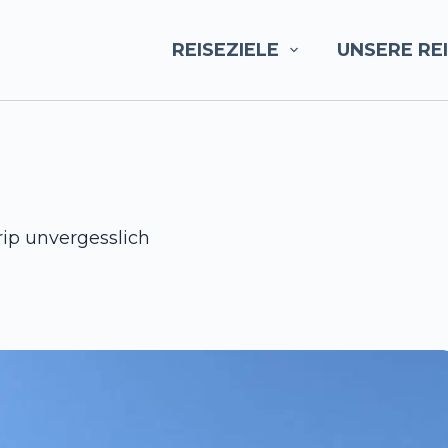
REISEZIELE
UNSERE RE
rip unvergesslich