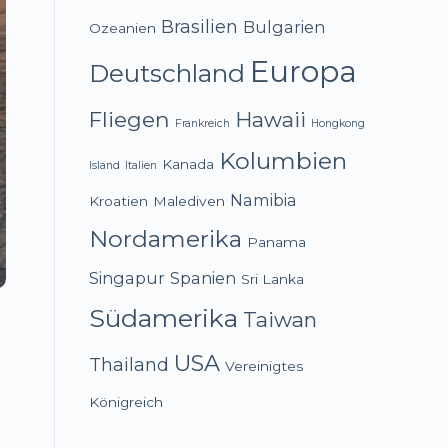
Brasilien
Bulgarien
Ozeanien
Europa
Deutschland
Fliegen
Hawaii
Frankreich
Hongkong
Kolumbien
Kanada
Island
Italien
Namibia
Kroatien
Malediven
Nordamerika
Panama
Singapur
Spanien
Sri Lanka
Südamerika
Taiwan
USA
Thailand
Vereinigtes
Königreich