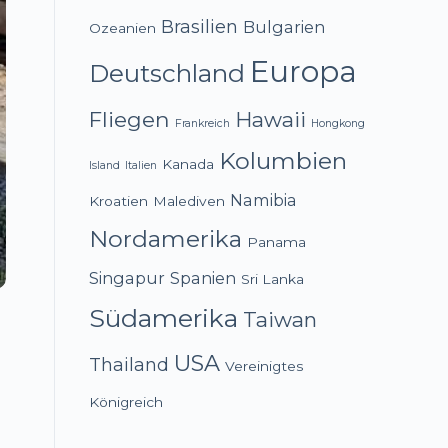
Brasilien
Bulgarien
Ozeanien
Europa
Deutschland
Fliegen
Hawaii
Frankreich
Hongkong
Kolumbien
Kanada
Island
Italien
Namibia
Kroatien
Malediven
Nordamerika
Panama
Singapur
Spanien
Sri Lanka
Südamerika
Taiwan
USA
Thailand
Vereinigtes
Königreich